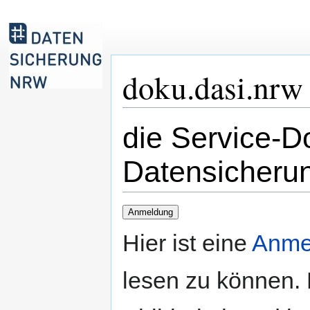
doku.dasi.nrw
die Service-D
Datensicheru
Zur
Zur
Anmeldung
Navigation
Suche
Hier ist eine
Anme
springen
springen
lesen zu können. 